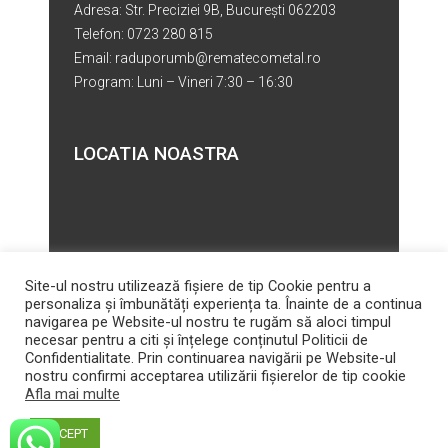
Adresa: Str. Preciziei 9B, București 062203
Telefon: 0723 280 815
Email: raduporumb@rematecometal.ro
Program: Luni – Vineri 7:30 – 16:30
LOCATIA NOASTRA
Site-ul nostru utilizează fişiere de tip Cookie pentru a
personaliza și îmbunătăți experiența ta. Înainte de a continua
navigarea pe Website-ul nostru te rugăm să aloci timpul
necesar pentru a citi și înțelege conținutul Politicii de
Confidentialitate. Prin continuarea navigării pe Website-ul
nostru confirmi acceptarea utilizării fişierelor de tip cookie
Afla mai multe
© Copyright 2024 REMAT ECO METAL - Toate drepturile rezervate
ACCEPT