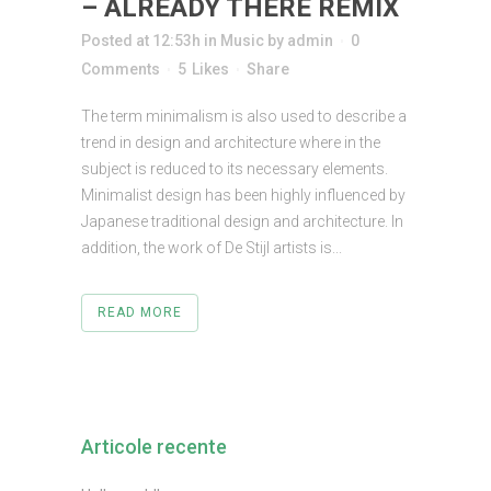
– ALREADY THERE REMIX
Posted at 12:53h
in
Music
by
admin
0
Comments
5
Likes
Share
The term minimalism is also used to describe a
trend in design and architecture where in the
subject is reduced to its necessary elements.
Minimalist design has been highly influenced by
Japanese traditional design and architecture. In
addition, the work of De Stijl artists is...
READ MORE
Articole recente