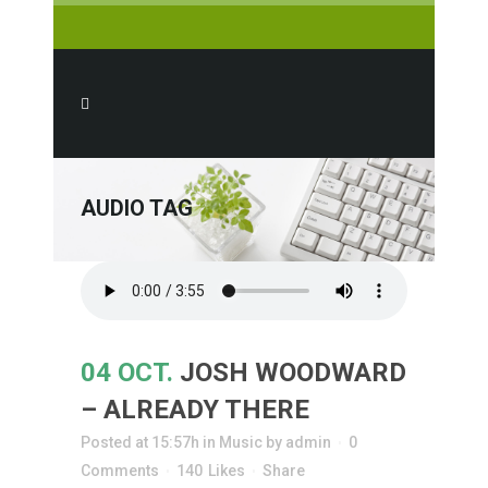
AUDIO TAG
04 OCT.
JOSH WOODWARD
– ALREADY THERE
Posted at 15:57h
in
Music
by
admin
0
Comments
140
Likes
Share