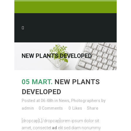
NEW PLANTS DEVELOPED
05 MART.
NEW PLANTS
DEVELOPED
Posted at 06:48h
in
News
,
Photographers
by
admin
0 Comments
0
Likes
Share
[dropcap]L[/dropcap]orem ipsum dolor sit
amet, consectet
ad
elit sed diam nonummy