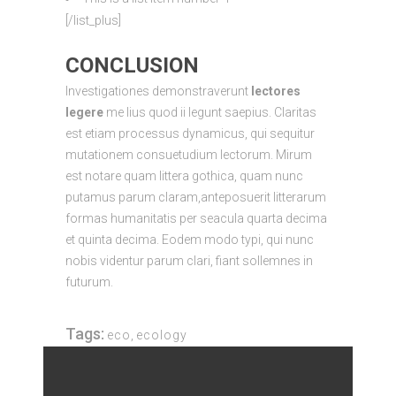
[/list_plus]
CONCLUSION
Investigationes demonstraverunt
lectores
legere
me lius quod ii legunt saepius. Claritas
est etiam processus dynamicus, qui sequitur
mutationem consuetudium lectorum. Mirum
est notare quam littera gothica, quam nunc
putamus parum claram,anteposuerit litterarum
formas humanitatis per seacula quarta decima
et quinta decima. Eodem modo typi, qui nunc
nobis videntur parum clari, fiant sollemnes in
futurum.
Tags:
eco
,
ecology