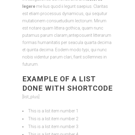
legere
me lius quod ii legunt saepius. Claritas
est etiam processus dynamicus, qui sequitur
mutationem consuetudium lectorum. Mirum
est notare quam littera gothica, quam nunc
putamus parum claram,anteposuerit litterarum
formas humanitatis per seacula quarta decima
et quinta decima. Eodem modo typi, qui nunc
nobis videntur parum clari, fiant sollemnes in
futurum.
EXAMPLE OF A LIST
DONE WITH SHORTCODE
[list_plus]
This is a list item number 1
This is a list item number 2
This is a list item number 3
This is a list item number 4