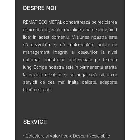
DESPRE NOI
REMAT ECO METAL concentrează pe reciclarea
eficientă a deșeurilor metalice și nemetalice, fiind
lider în acest domeniu. Misiunea noastră este
să dezvoltăm și să implementăm soluții de
management integrat al deșeurilor la nivel
național, construind parteneriate pe termen
lung. Echipa noastră este în permanență atentă
la nevoile clienților și se angajează să ofere
servicii de cea mai înaltă calitate, adaptate
fiecărei situații.
SERVICII
• Colectare si Valorificare Deseuri Reciclabile