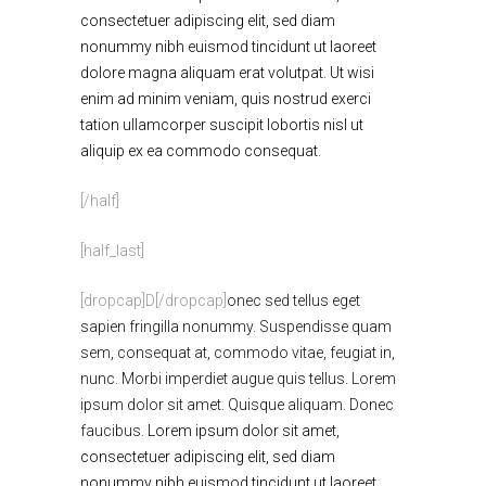
consectetuer adipiscing elit, sed diam
nonummy nibh euismod tincidunt ut laoreet
dolore magna aliquam erat volutpat. Ut wisi
enim ad minim veniam, quis nostrud exerci
tation ullamcorper suscipit lobortis nisl ut
aliquip ex ea commodo consequat.
[/half]
[half_last]
[dropcap]D[/dropcap]
onec sed tellus eget
sapien fringilla nonummy.
Suspendisse quam
sem, consequat at, commodo vitae, feugiat in,
nunc. Morbi imperdiet augue quis tellus. Lorem
ipsum dolor sit amet. Quisque aliquam. Donec
faucibus.
Lorem ipsum dolor sit amet,
consectetuer adipiscing elit, sed diam
nonummy nibh euismod tincidunt ut laoreet