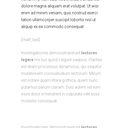
dolore magna aliquam erat volutpat. Ut wisi
enim ad minim veniam, quis nostrud exerci
tation ullamcorper suscipit lobortis nisl ut
aliquip ex ea commodo consequat.
[/half_last]
Investigationes demonstraverunt
lectores
legere
me lius quod ii legunt saepius. Claritas
est etiam processus dynamicus, qui sequitur
mutationem consuetudium lectorum. Mirum
est notare quam littera gothica, quam nunc
putamus parum claram. Duis autem vel eum
iriure dolor in hendrerit in vulputate velit esse
molestie consequat.
Investigationes demonstraverunt
lectores