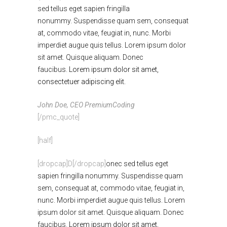
sed tellus eget sapien fringilla
nonummy.
Suspendisse quam sem, consequat
at, commodo vitae, feugiat in, nunc. Morbi
imperdiet augue quis tellus. Lorem ipsum dolor
sit amet. Quisque aliquam. Donec
faucibus.
Lorem ipsum dolor sit amet,
consectetuer adipiscing elit.
John Doe, CEO PremiumCoding
[/pmc_quote]
[half]
[dropcap]D[/dropcap]
onec sed tellus eget
sapien fringilla nonummy.
Suspendisse quam
sem, consequat at, commodo vitae, feugiat in,
nunc. Morbi imperdiet augue quis tellus. Lorem
ipsum dolor sit amet. Quisque aliquam. Donec
faucibus.
Lorem ipsum dolor sit amet,