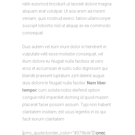
nibh euismod tincidunt ut laoreet dolore magna
aliquam erat volutpat. Ut wisi enim ad minim
veniam, quis nostrud exerci. tation ullamcorper
suscipit lobortis nisl ut aliquip ex ea commodo
consequat.
Duis autem vel eum iriure dolor in hendrerit in
vulputate velit esse molestie consequat, vel
illum dolore eu feugiat nulla facilisis at vero
eros et accumsan et iusto odio dignissim qui
blandit praesent luptatum zzril delenit augue
duis dolore te feugait nulla facilisi.
Nam liber
tempor
cum soluta nobis eleifend option
congue nihil imperdiet doming id quod mazim
placerat facer possim assum. Typi non habent
claritatem insitam; est usus legentis in iis qui
facit eorum claritatem.
[pmc_quote border_color=”#379bde”]D
onec